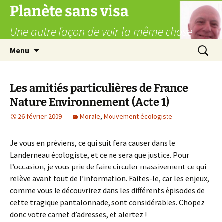
Aller
Planète sans visa
au
Une autre façon de voir la même chose
contenu
Recherc
Menu
Les amitiés particulières de France
Nature Environnement (Acte 1)
26 février 2009
Morale
,
Mouvement écologiste
Je vous en préviens, ce qui suit fera causer dans le
Landerneau écologiste, et ce ne sera que justice. Pour
l’occasion, je vous prie de faire circuler massivement ce qui
relève avant tout de l’information. Faites-le, car les enjeux,
comme vous le découvrirez dans les différents épisodes de
cette tragique pantalonnade, sont considérables. Chopez
donc votre carnet d’adresses, et alertez !