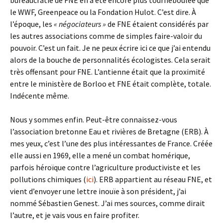
bureaucratie de FNE en a été encore plus tourneboulée que
le WWF, Greenpeace ou la Fondation Hulot. C’est dire. À
l’époque, les
« négociateurs »
de FNE étaient considérés par
les autres associations comme de simples faire-valoir du
pouvoir. C’est un fait. Je ne peux écrire ici ce que j’ai entendu
alors de la bouche de personnalités écologistes. Cela serait
très offensant pour FNE. L’antienne était que la proximité
entre le ministère de Borloo et FNE était complète, totale.
Indécente même.
Nous y sommes enfin. Peut-être connaissez-vous
l’association bretonne Eau et rivières de Bretagne (ERB). À
mes yeux, c’est l’une des plus intéressantes de France. Créée
elle aussi en 1969, elle a mené un combat homérique,
parfois héroïque contre l’agriculture productiviste et les
pollutions chimiques (
ici
). ERB appartient au réseau FNE, et
vient d’envoyer une lettre inouïe à son président, j’ai
nommé Sébastien Genest. J’ai mes sources, comme dirait
l’autre, et je vais vous en faire profiter.